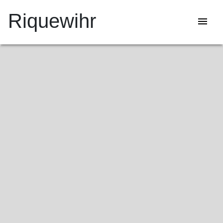
Riquewihr
menu