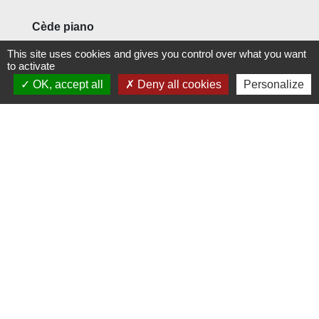
Cède piano
A accorder
This site uses cookies and gives you control over what you want
to activate
OK, accept all
Deny all cookies
Personalize
Géocoeur RIQUEWIHR
Géocoeur
1
-
2
-3
-4
-5
-6
-7
-8
-9