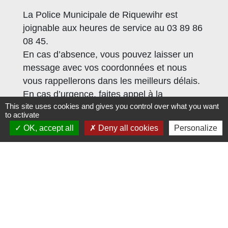
La Police Municipale de Riquewihr est
joignable aux heures de service au 03 89 86
08 45.
En cas d’absence, vous pouvez laisser un
message avec vos coordonnées et nous
vous rappellerons dans les meilleurs délais.
En cas d’urgence, faites appel à la
This site uses cookies and gives you control over what you want
Gendarmerie Nationale au « 17 ».
to activate
OK, accept all
Deny all cookies
Personalize
Pour information :
Nous rappelons que le stationnement
hors case est interdit sur toute notre
commune, et est réservé aux seuls
riverains intra muros.