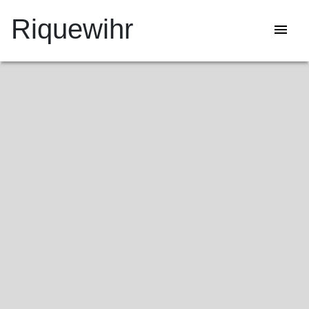
Riquewihr
menu