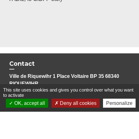
Contact
Ville de Riquewihr 1 Place Voltaire BP 35 68340
RIQUEWIHR
This site uses cookies and gives you control over what you want
Accueil du public Lundi,Mardi,Vendredi 8h-12h30
to activate
Jeudi 8h-18h30 le 1er samedi du mois 8h30-11h30
OK, accept all
Deny all cookies
Personalize
Les services restent accessibles par téléphone ou mail
du lundi au vendredi
+33 3 89 49 09 10