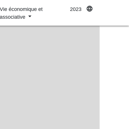
language
Vie économique et
2023
associative